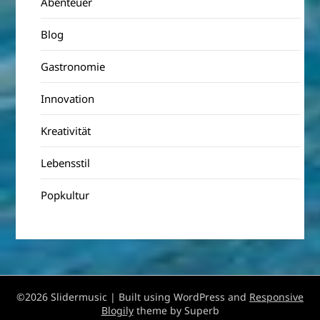
Abenteuer
Blog
Gastronomie
Innovation
Kreativität
Lebensstil
Popkultur
©2026 Slidermusic
| Built using WordPress and
Responsive
Blogily
theme by Superb